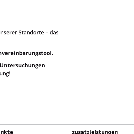
unserer Standorte – das
nvereinbarungstool.
 Untersuchungen
ung!
unkte
Zusatzleistungen