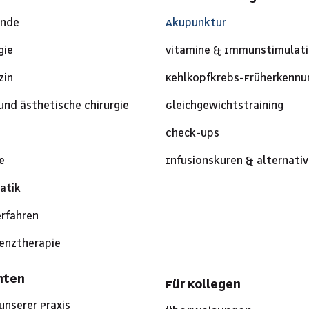
unde
Akupunktur
gie
Vitamine & Immunstimulat
zin
Kehlkopfkrebs-Früherkennu
und ästhetische Chirurgie
Gleichgewichtstraining
O
Check-Ups
e
Infusionskuren & alternativ
atik
erfahren
enztherapie
nten
Für Kollegen
 unserer Praxis