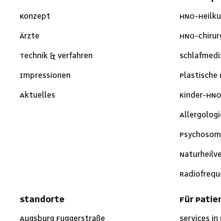
Konzept
HNO-Heilk
Ärzte
HNO-Chirur
Technik & Verfahren
Schlafmedi
Impressionen
Plastische 
Aktuelles
Kinder-HN
Allergologi
Psychosom
Naturheilv
Radiofrequ
Standorte
Für Patie
Augsburg Fuggerstraße
Services in